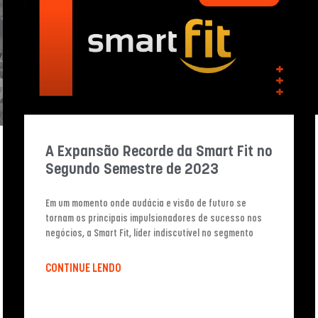
A Expansão Recorde da Smart Fit no
Segundo Semestre de 2023
Em um momento onde audácia e visão de futuro se
tornam os principais impulsionadores de sucesso nos
negócios, a Smart Fit, líder indiscutível no segmento
CONTINUE LENDO