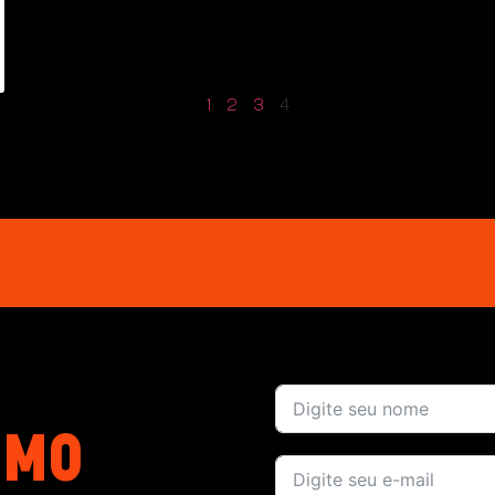
1
2
3
4
OMO