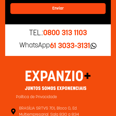
Enviar
TEL.:
0800 313 1103
WhatsApp
61 3033-3131
Política de Privacidade
BRASÍLIA SRTVS 701, Bloco O, Ed.
Multiempresarial. Sala 830 a 834