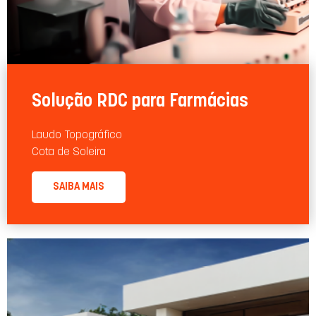
Solução RDC para Farmácias
Laudo Topográﬁco
Cota de Soleira
SAIBA MAIS