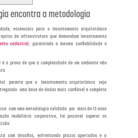
gia encontra a metodologia
dade, essenciais para o levantamento arquitetônico
projetos de infraestrutura que demandam levantamento
ento cadastral
, garantindo a mesma confiabilidade e
U é a prova de que a complexidade de um ambiente não
isco.
tal
permite que o
levantamento arquitetônico
seja
ntregando uma base de dados mais confiável e completa
gica com uma metodologia validada por mais de 15 anos
ção imobiliária corporativa, foi possível superar os
ecisão.
tá com desafios, enfrentando prazos apertados e a