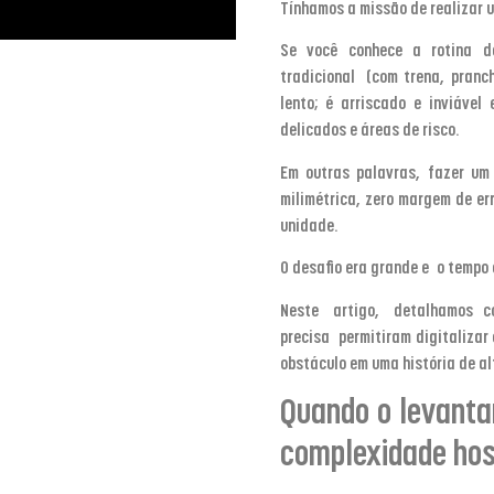
Tínhamos a missão de realizar 
Se você conhece a rotina d
tradicional (com trena, pran
lento; é arriscado e inviáve
delicados e áreas de risco.
Em outras palavras, fazer um
milimétrica, zero margem de er
unidade.
O desafio era grande e o tempo 
Neste artigo, detalhamos 
precisa permitiram digitaliza
obstáculo em uma história de al
Quando o levanta
complexidade hos