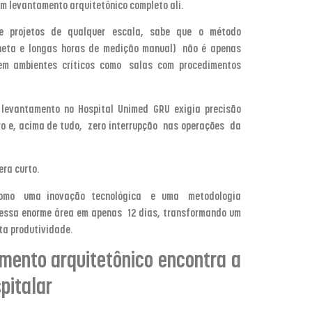
um levantamento arquitetônico completo ali.
e projetos de qualquer escala, sabe que o método
cheta e longas horas de medição manual) não é apenas
l em ambientes críticos como salas com procedimentos
 levantamento no Hospital Unimed GRU exigia precisão
ro e, acima de tudo,
zero interrupção
nas operações da
era curto.
como uma inovação tecnológica e uma metodologia
r essa enorme área em apenas
12 dias
, transformando um
ta produtividade.
mento arquitetônico encontra a
pitalar