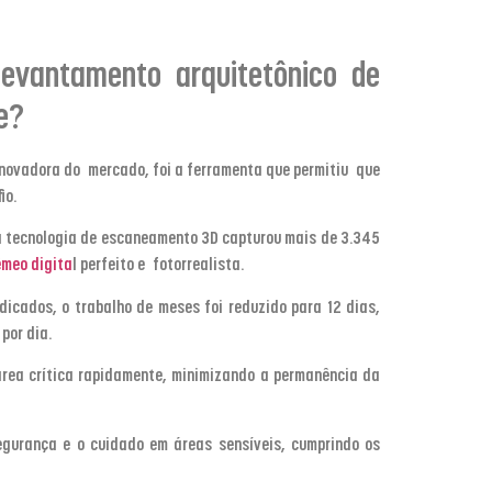
evantamento arquitetônico de
e?
 inovadora do mercado, foi a ferramenta que permitiu que
fio.
a tecnologia de escaneamento 3D capturou mais de 3.345
meo digita
l perfeito e fotorrealista.
icados, o trabalho de meses foi reduzido para 12 dias,
por dia.
 área crítica rapidamente, minimizando a permanência da
egurança e o cuidado em áreas sensíveis, cumprindo os