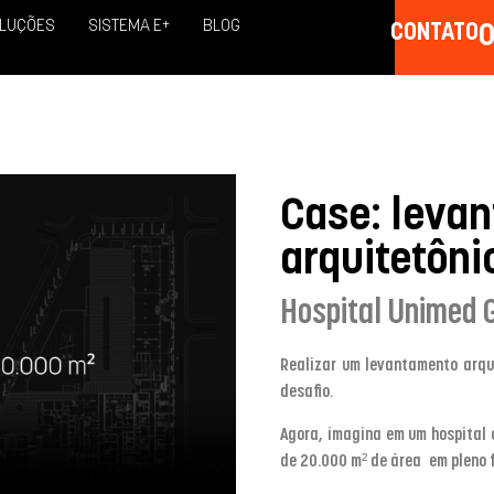
LUÇÕES
SISTEMA E+
BLOG
CONTATO
0
Case: leva
arquitetôni
Hospital Unimed 
Realizar um levantamento arqui
desafio.
Agora, imagina em um hospital
de 20.000 m² de área em pleno 