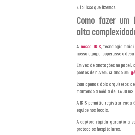
E foi isso que fizemos.
Como fazer um l
alta complexidad
A
nossa IRIS
, tecnologia mais
nossa equipe superasse o desa
Em vez de anotações no papel, 
pontos de nuvem, criando um
gê
Com apenas dois arquitetos ded
mantendo a média de 1.600 m
2
A IRIS permitiu registrar cada
equipe nos locais.
A captura rápida garantiu a s
protocolos hospitalares.