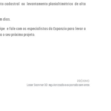
to cadastral
ou
levantamento planialtimétrico
de alta
em dias.
ipe e fale com os especialistas da Expanzio para levar a
 o seu próximo projeto.
PRÓXIMO
Laser Scanner 3D: regularização e expansão sem erros