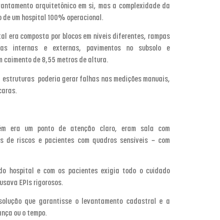
evantamento arquitetônico em si, mas a complexidade da
 de um hospital 100% operacional.
ital era composta por blocos em níveis diferentes, rampas
as internas e externas, pavimentos no subsolo e
m caimento de 8,55 metros de altura.
 estruturas poderia gerar falhas nas medições manuais,
 caras.
ém era um ponto de atenção claro, eram sala com
as de riscos e pacientes com quadros sensíveis — com
do hospital e com os pacientes exigia todo o cuidado
e usava EPIs rigorosos.
solução que garantisse o levantamento cadastral e a
ança ou o tempo.