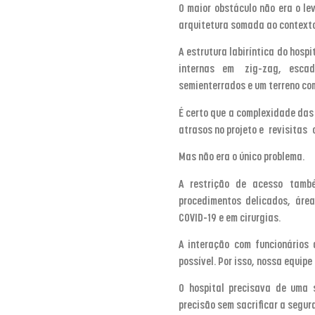
O maior obstáculo não era o l
arquitetura somada ao contexto
A estrutura labiríntica do hosp
internas em zig-zag, escad
semienterrados e um terreno co
É certo que a complexidade das
atrasos no projeto e revisitas
Mas não era o único problema.
A restrição de acesso tamb
procedimentos delicados, áre
COVID-19 e em cirurgias.
A interação com funcionários 
possível. Por isso, nossa equip
O hospital precisava de uma 
precisão sem sacrificar a segur