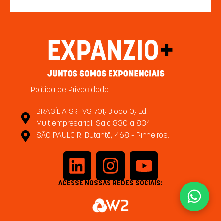
N
o
m
e
*
E
c
E
-
o
-
m
m
m
Política de Privacidade
a
p
a
T
i
l
i
e
l
BRASÍLIA SRTVS 701, Bloco O, Ed.
e
l
l
*
t
*
Multiempresarial. Sala 830 a 834
13 de 13 caracteres no máximo.
e
o
SÃO PAULO R. Butantã, 468 - Pinheiros.
f
*
o
Fale com um especialista
n
e
/
ACESSE NOSSAS REDES SOCIAIS:
W
h
a
t