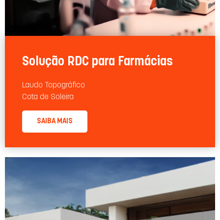
Solução RDC para Farmácias
Laudo Topográﬁco
Cota de Soleira
SAIBA MAIS