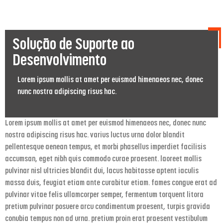
Solução de Suporte ao
Desenvolvimento
Lorem ipsum mollis at amet per euismod himenaeos nec, donec
nunc nostra adipiscing risus hac.
Lorem ipsum mollis at amet per euismod himenaeos nec, donec nunc
nostra adipiscing risus hac. varius luctus urna dolor blandit
pellentesque aenean tempus, et morbi phasellus imperdiet facilisis
accumsan, eget nibh quis commodo curae praesent. laoreet mollis
pulvinar nisl ultricies blandit dui, lacus habitasse aptent iaculis
massa duis, feugiat etiam ante curabitur etiam. fames congue erat ad
pulvinar vitae felis ullamcorper semper, fermentum torquent litora
pretium pulvinar posuere arcu condimentum praesent, turpis gravida
conubia tempus non ad urna. pretium proin erat praesent vestibulum