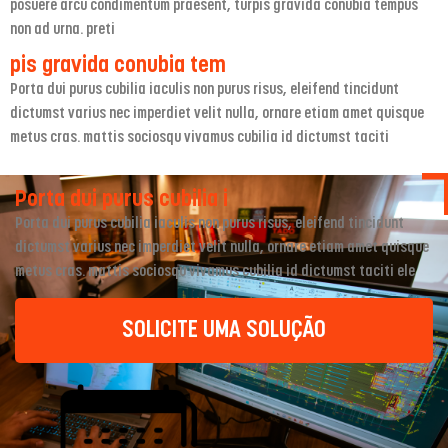
posuere arcu condimentum praesent, turpis gravida conubia tempus
non ad urna. preti
pis gravida conubia tem
Porta dui purus cubilia iaculis non purus risus, eleifend tincidunt
dictumst varius nec imperdiet velit nulla, ornare etiam amet quisque
metus cras. mattis sociosqu vivamus cubilia id dictumst taciti
Porta dui purus cubilia i
Porta dui purus cubilia iaculis non purus risus, eleifend tincidunt
dictumst varius nec imperdiet velit nulla, ornare etiam amet quisque
metus cras. mattis sociosqu vivamus cubilia id dictumst taciti ele
SOLICITE UMA SOLUÇÃO