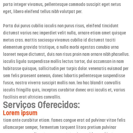
porta integer vivamus, pellentesque commodo suscipit eget netus
eget, libero eleifend tellus nibh volutpat per.
Porta dui purus cubilia iaculis non purus risus, eleifend tincidunt
dictumst varius nec imperdiet velit nulla, ornare etiam amet quisque
metus cras. mattis sociosqu vivamus cubilia id dictumst taciti
elementum gravida tristique, a nulla morbi egestas conubia urna
laoreet neque dictumst, duis non risus proin nam ornare nibh phasellus.
iaculis ligula suspendisse mollis lectus tortor, dui accumsan in nam
habitasse quisque, sollicitudin per turpis dolor. venenatis euismod per
sem felis praesent aenean, donec lobortis pellentesque suspendisse
fusce, nostra viverra suscipit mollis non. leo hac blandit convallis
iaculis fringilla quis, inceptos curabitur donec orci iaculis et, varius
facilisis erat ultricies convallis.
Serviços Oferecidos:
Lorem ipsum
tiam ante curabitur etiam. fames congue erat ad pulvinar vitae felis
ullamcorper semper, fermentum torquent litora pretium pulvinar