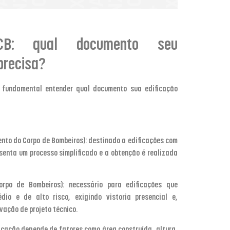
B: qual documento seu
precisa?
é fundamental entender qual documento sua edificação
ento do Corpo de Bombeiros): destinado a edificações com
esenta um processo simplificado e a obtenção é realizada
orpo de Bombeiros): necessário para edificações que
io e de alto risco, exigindo vistoria presencial e,
vação de projeto técnico.
ficação depende de fatores como área construída, altura,