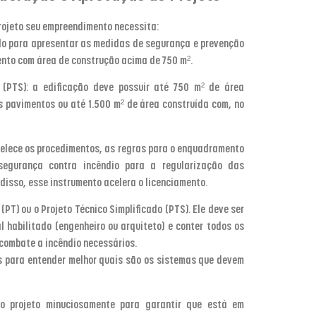
projeto seu empreendimento necessita:
zado para apresentar as medidas de segurança e prevenção
ento com área de construção acima de 750 m².
o (PTS): a edificação deve possuir até 750 m² de área
s pavimentos ou até 1.500 m² de área construída com, no
elece os procedimentos, as regras para o enquadramento
egurança contra incêndio para a regularização das
m disso, esse instrumento acelera o licenciamento.
 (PT) ou o Projeto Técnico Simplificado (PTS). Ele deve ser
al habilitado (engenheiro ou arquiteto) e conter todos os
 combate a incêndio necessários.
as para entender melhor quais são os sistemas que devem
 o projeto minuciosamente para garantir que está em