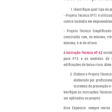
Identifique qual tipo de 
– Projeto Técnico (PT): é utili
contra incêndio em empreendim
– Projeto Técnico Simplificad
construída com, no máximo, trê
máximo, 6 m de altura.
A
Instrução Técnica nº 42
estab
para PTS e as medidas de s
edificações de baixo risco. Alé
Elabore o Projeto Técnico
elaborado por profission
sistemas de prevenção e
Verifique as Instruções Técnic
ser aplicados ao projeto.
Dica Expanzio
: sempre revise