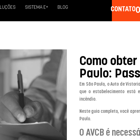
LUÇÕES
SISTEMA E+
BLOG
CONTATO
0
Como obter
Paulo: Pas
Em São Paulo, o Auto de Vistor
que o estabelecimento está 
incêndio.
Neste guia completo, você apre
Paulo.
O AVCB é necessá